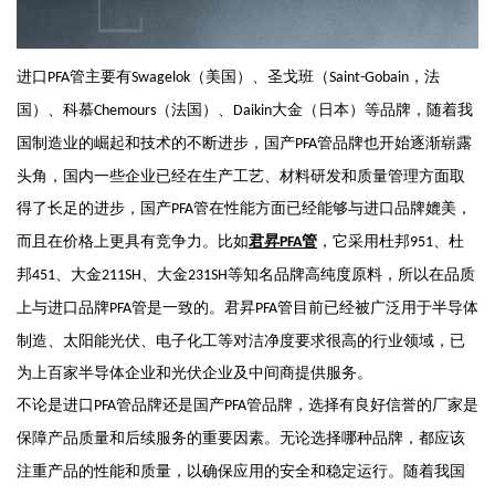
进口
管
主要有
（
美国
）、
圣戈班（
，法
PFA
Swagelok
Saint-Gobain
国
）
、科慕
（
法国
）
、
大金（
日本
）
等品牌，随着我
Chemours
Daikin
国制造业的崛起和技术的不断进步，国产
管品牌也开始逐渐崭露
PFA
头角，国内一些企业已经在生产工艺、材料研发和质量管理方面取
得了长足的进步，国产
管在性能方面已经能够与进口品牌媲美，
PFA
而且在价格上更具有竞争力。比如
君昇
管
，它采用杜邦
、杜
PFA
951
邦
、大金
、大金
等知名品牌高纯度原料，所以在品质
451
211SH
231SH
上与进口品牌
管是一致的。君昇
管目前已经被广泛用于半导体
PFA
PFA
制造、太阳能光伏、电子化工等对洁净度要求很高的行业领域，已
为上百家半导体企业和光伏企业及中间商提供服务。
不论是进口
管品牌还是国产
管品牌，选择有良好信誉的厂家是
PFA
PFA
保障产品质量和后续服务的重要因素。无论选择哪种品牌，都应该
注重产品的性能和质量，以确保应用的安全和稳定运行。随着我国